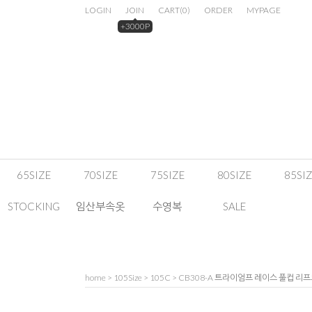
LOGIN
JOIN
CART
(
0
)
ORDER
MYPAGE
+3000P
65SIZE
70SIZE
75SIZE
80SIZE
85SI
STOCKING
임산부속옷
수영복
SALE
home
>
105Size
>
105C
> CB308-A 트라이엄프 레이스 풀컵 리프트