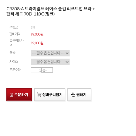
CB308-A 트라이엄프 레이스 풀컵 리프트업 브라 +
팬티 세트 70D-110G(핑크)
적립금
1%
판매가격
99,000원
옵션적용가
99,000
원
격
색상
사이즈
주문수량