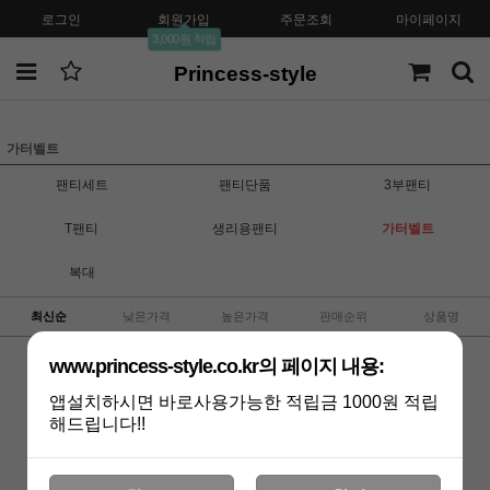
로그인
회원가입
주문조회
마이페이지
3,000원 적립
Princess-style
가터벨트
팬티세트
팬티단품
3부팬티
T팬티
생리용팬티
가터벨트
복대
최신순
낮은가격
높은가격
판매순위
상품명
www.princess-style.co.kr의 페이지 내용:
앱설치하시면 바로사용가능한 적립금 1000원 적립
해드립니다!!
상품 준비중 입니다.