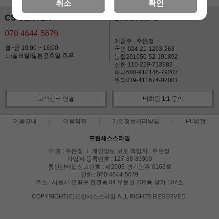
취소
확인
CS CENTER
BANK INFO
070-4644-5679
예금주 : 주은정
월~금 10:00 ~ 16:00
국민 024-21-1203-263
토/일요일/일본공휴일 휴무
농협201050-52-101892
신한 110-229-713982
하나580-910146-79207
우리019-411674-02001
고객센터 연결
비회원 1:1 문의
이용안내
이용약관
개인정보처리방침
PC버전
프린세스스타일
대표 : 주은정 ㅣ 개인정보 보호 책임자 : 주은정
사업자 등록번호 : 127-38-39900
통신판매업신고번호 : 제2008-경기양주-0163호
전화 : 070-4644-5679
주소 : 서울시 은평구 진관동 84 우물골 236동 상가 107호
COPYRIGHT(C)프린세스스타일 ALL RIGHTS RESERVED.