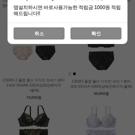
CB575 배색디자인 몰드 레이스 브라 +
CB383 풀컵 몰드 디자인 브라 + 팬티
팬티 세트 65AAA-100H(펄블루,오렌지,
세트 65AAA-100H(핑크)
앱설치하시면 바로사용가능한 적립금 1000원 적립
브라운)
해드립니다!!
49,000원
59,000원
취소
확인
CB383-2 풀컵 몰드 디자인 브라 + 팬티
CB383 풀컵 몰드 디자인 브라 + 팬티
2세트 65AAA-100H(샴페인베이지
세트 65AAA-100H(샴페인베이지,블랙)
+블랙)
49,000원
79,000원