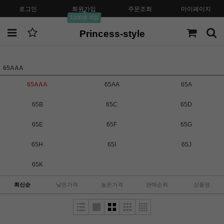
로그인
회원가입
주문조회
마이페이지
3,000원 적립
Princess-style
65AAA
65AAA
65AA
65A
65B
65C
65D
65E
65F
65G
65H
65I
65J
65K
최신순
낮은가격
높은가격
판매순위
상품명