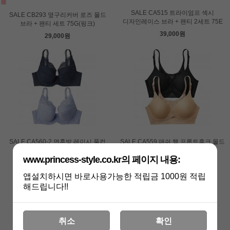
SALE CA515 트라이엄프 섹시
SALE CB293 옆구리커버 로즈 몰드
디자인레이스 브라 + 팬티 2세트 75E
브라 + 팬티 세트 75G(핑크)
39,000원
29,000원
SALE CA560-2 면혼방 레이시 풀컵
SALE CA559 매쉬 햄 프론트후크 몰드
브라 2점 세트 75D,80E
브라 2점 세트 75E
www.princess-style.co.kr의 페이지 내용:
29,000원
29,000원
앱설치하시면 바로사용가능한 적립금 1000원 적립
해드립니다!!
취소
확인