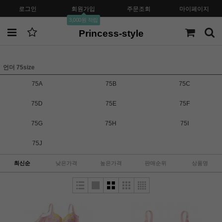
로그인
회원가입
주문조회
마이페이지
3,000원 적립
Princess-style
언더 75size
75A
75B
75C
75D
75E
75F
75G
75H
75I
75J
최신순
낮은가격
높은가격
판매순위
상품명