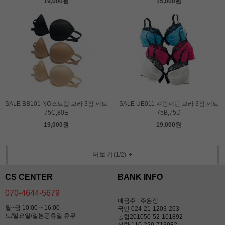
19,000원
15,000원
SALE BB101 NO스트랩 브라 3점 세트
SALE UE011 셔링새틴 브라 3점 세트
75C,80E
75B,75D
19,000원
19,000원
더보기
(
1
/
2
)
+
CS CENTER
BANK INFO
070-4644-5679
예금주 : 주은정
월~금 10:00 ~ 16:00
국민 024-21-1203-263
토/일요일/일본공휴일 휴무
농협201050-52-101892