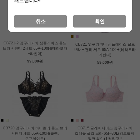
해드립니다!!
취소
확인
CB721-2 옆구리커버 심플레이스 몰드
CB721 옆구리커버 심플레이스 몰드
브라 + 팬티 2세트 65A-100H(테라코타
브라 + 팬티 세트 65A-100H(테라코타,
+라벤더)
라벤더)
99,000원
59,000원
CB720 옆구리커버 바이컬러 몰드 브라
CB715 글래머사이즈 옆구리커버
+ 팬티 세트 65A-100H(블랙,
컬러플 풀컵 브라 65F-80L(잉크블랙,
오프화이트)
핑크,와인) L컵입고!!!