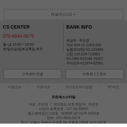
더보기
(
1
/
13
)
+
CS CENTER
BANK INFO
070-4644-5679
예금주 : 주은정
월~금 10:00 ~ 16:00
국민 024-21-1203-263
토/일요일/일본공휴일 휴무
농협201050-52-101892
신한 110-229-713982
하나580-910146-79207
우리019-411674-02001
고객센터 연결
비회원 1:1 문의
이용안내
이용약관
개인정보처리방침
PC버전
프린세스스타일
대표 : 주은정 ㅣ 개인정보 보호 책임자 : 주은정
사업자 등록번호 : 127-38-39900
통신판매업신고번호 : 제2008-경기양주-0163호
전화 : 070-4644-5679
주소 : 서울시 은평구 진관동 84 우물골 236동 상가 107호