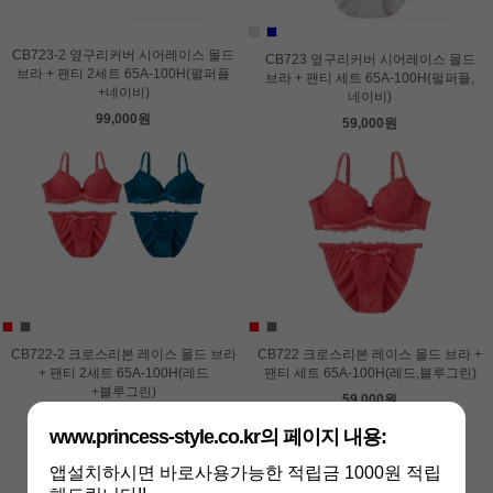
CB723-2 옆구리커버 시어레이스 몰드
CB723 옆구리커버 시어레이스 몰드
브라 + 팬티 2세트 65A-100H(펄퍼플
브라 + 팬티 세트 65A-100H(펄퍼플,
+네이비)
네이비)
99,000원
59,000원
CB722-2 크로스리본 레이스 몰드 브라
CB722 크로스리본 레이스 몰드 브라 +
+ 팬티 2세트 65A-100H(레드
팬티 세트 65A-100H(레드,블루그린)
+블루그린)
59,000원
99,000원
www.princess-style.co.kr의 페이지 내용:
앱설치하시면 바로사용가능한 적립금 1000원 적립