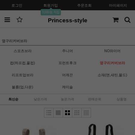
로그인
회원가입
주문조회
마이페이지
3,000원 적립
Princess-style
옆구리커버브라
스포츠브라
주니어
NO와이어
컵(하프컵,풀컵)
프런트후크
옆구리커버브라
리프트업브라
어깨끈
소재(면,새틴,몰드)
볼륨(업,다운)
캐미솔
최신순
낮은가격
높은가격
판매순위
상품명