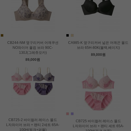
CB244-NM 옆구리커버 어깨쿠션
CA985-K 옆구리커버 넓은 어깨끈 몰드
NO와이어 풀컵 브라 90C-
브라 65H-80K(블랙,베이지)
130J(그레쥬모카)
89,000원
89,000원
CB725-2 바이컬러 레이스 몰드
CB725 바이컬러 레이스 몰드
L자와이어 브라 + 팬티 2세트 65A-
L자와이어 브라 + 팬티 세트 65A-
100H(핑크+퍼플)