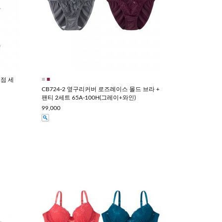
■
■
2점 세
CB724-2 옆구리커버 로즈레이스 몰드 브라 +
팬티 2세트 65A-100H(그레이+와인)
99,000