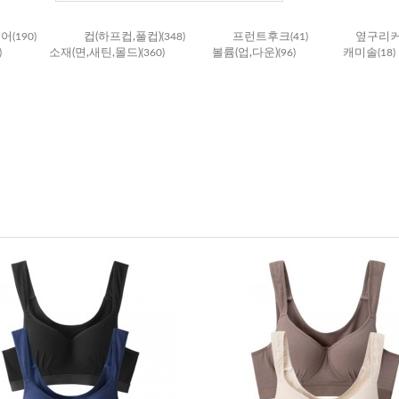
이어
(190)
컵(하프컵,풀컵)
(348)
프런트후크
(41)
옆구리
)
소재(면,새틴,몰드)
(360)
볼륨(업,다운)
(96)
캐미솔
(18)