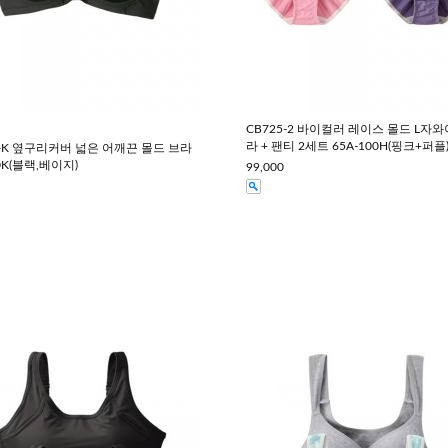
CB725-2 바이컬러 레이스 몰드 L자와
라 + 팬티 2세트 65A-100H(핑크+퍼플
5-K 옆구리커버 넓은 어깨끈 몰드 브라
0K(블랙,베이지)
99,000