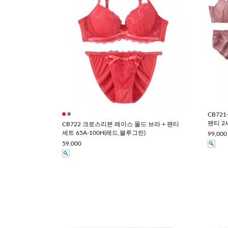
■
■
CB72
팬티 2
CB722 크로스리본 레이스 몰드 브라 + 팬티
세트 65A-100H(레드,블루그린)
99,000
59,000