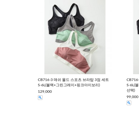
CB716-3 매쉬 몰드 스포츠 브라탑 3점 세트
CB71
S-6L(블랙+그린그레이+핑크아이보리)
S-6L
선택)
129,000
99,000