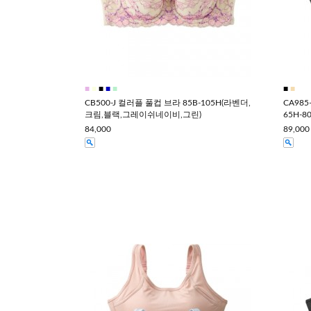
■
■
■
■
■
■
■
CB500-J 컬러플 풀컵 브라 85B-105H(라벤더,
CA98
크림,블랙,그레이쉬네이비,그린)
65H-8
84,000
89,000