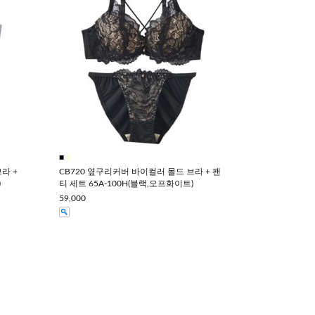
■
■
라 +
CB720 옆구리커버 바이컬러 몰드 브라 + 팬
)
티 세트 65A-100H(블랙,오프화이트)
59,000