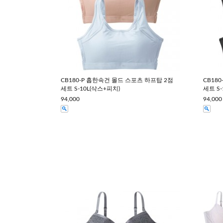
CB180-P 흡한속건 몰드 스포츠 하프탑 2점
CB18
세트 S-10L(삭스+피치)
세트 S-
94,000
94,000