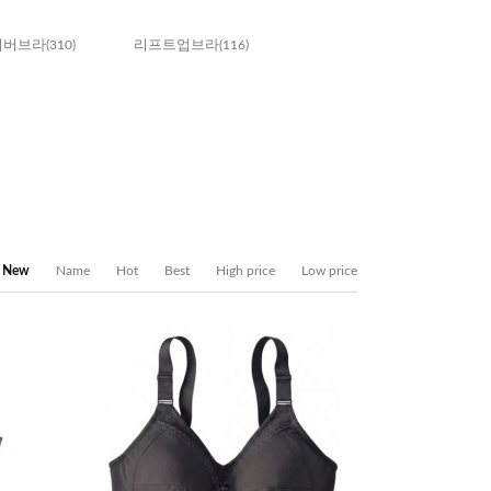
커버브라
(310)
리프트업브라
(116)
New
Name
Hot
Best
High price
Low price