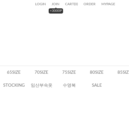
LOGIN
JOIN
CART
(
0
)
ORDER
MYPAGE
+3000P
65SIZE
70SIZE
75SIZE
80SIZE
85SIZ
STOCKING
임산부속옷
수영복
SALE