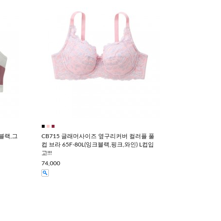
■
■
■
(블랙,그
CB715 글래머사이즈 옆구리커버 컬러플 풀
컵 브라 65F-80L(잉크블랙,핑크,와인) L컵입
고!!!
74,000