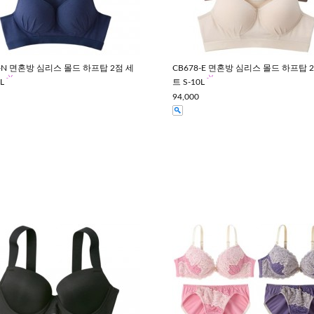
8-N 면혼방 심리스 몰드 하프탑 2점 세
CB678-E 면혼방 심리스 몰드 하프탑 
0L
트 S-10L
94,000