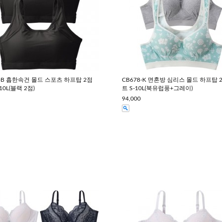
0-B 흡한속건 몰드 스포츠 하프탑 2점
CB678-K 면혼방 심리스 몰드 하프탑 
10L(블랙 2점)
트 S-10L(북유럽풍+그레이)
94,000