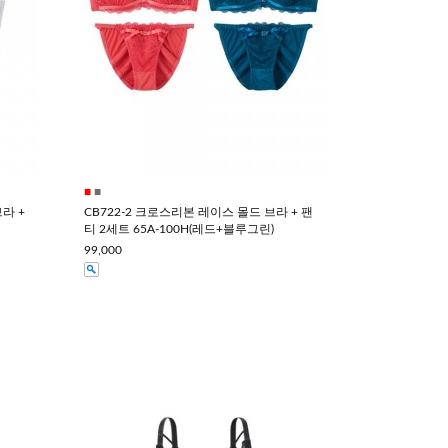
■
■
라 +
CB722-2 크로스리본 레이스 몰드 브라 + 팬
티 2세트 65A-100H(레드+블루그린)
99,000