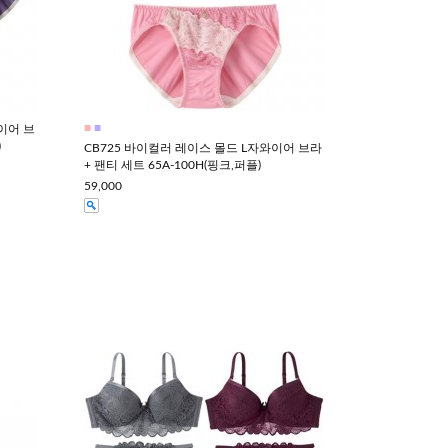
■
■
이어 브
)
CB725 바이컬러 레이스 몰드 L자와이어 브라
+ 팬티 세트 65A-100H(핑크,퍼플)
59,000