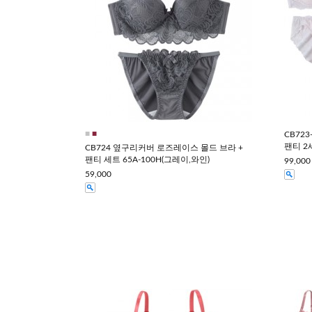
■
■
CB72
팬티 2
CB724 옆구리커버 로즈레이스 몰드 브라 +
팬티 세트 65A-100H(그레이,와인)
99,000
59,000