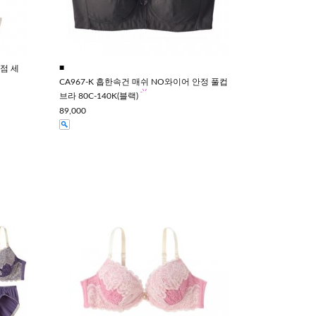
■
2점 세
CA967-K 흡한속건 매쉬 NO와이어 안정 풀컵
브라 80C-140K(블랙)
89,000