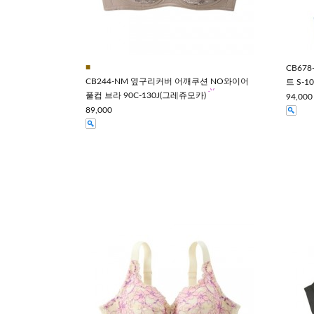
■
CB67
CB244-NM 옆구리커버 어깨쿠션 NO와이어
트 S-1
풀컵 브라 90C-130J(그레쥬모카)
94,000
89,000