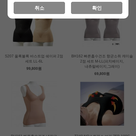
취소
확인
S207 올록볼록 바스트업 쉐이퍼 2점
BH162 빠른흡수건조 향균소취 캐미솔
세트 LL-6L
2점 세트 M-LL(피치베이지,
내츄럴베이지,그레이)
99,800원
69,800원