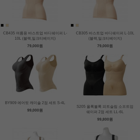
CB435 여름용 바스트업 바디쉐이퍼 L-
CB305 바스트업 바디쉐이퍼 L-10L
10L (블랙,밀크티베이지)
(블랙,밀크티베이지)
79,000원
79,000원
BY909 에어핏 캐미솔 2점 세트 S-4L
S205 올록볼록 피트슬림 소프트업
99,000원
쉐이퍼 2점 세트 LL-6L
99,800원