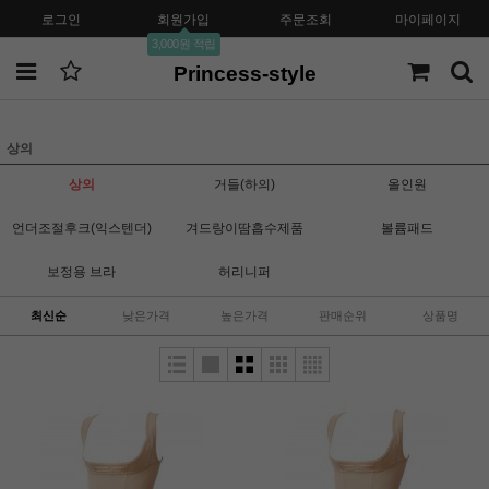
로그인
회원가입
주문조회
마이페이지
3,000원 적립
Princess-style
상의
상의
거들(하의)
올인원
언더조절후크(익스텐더)
겨드랑이땀흡수제품
볼륨패드
보정용 브라
허리니퍼
최신순
낮은가격
높은가격
판매순위
상품명