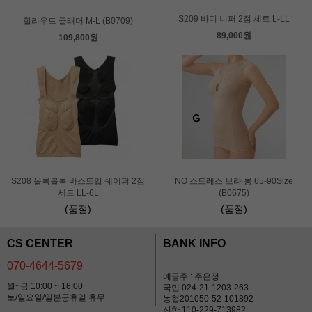
S209 바디 니퍼 2점 세트 L-LL
헐리우드 글래머 M-L (B0709)
89,000원
109,800원
S208 올록볼록 바스트업 쉐이퍼 2점
NO 스트레스 브라 롱 65-90Size
세트 LL-6L
(B0675)
(품절)
(품절)
CS CENTER
BANK INFO
070-4644-5679
예금주 : 주은정
월~금 10:00 ~ 16:00
국민 024-21-1203-263
토/일요일/일본공휴일 휴무
농협201050-52-101892
신한 110-229-713982