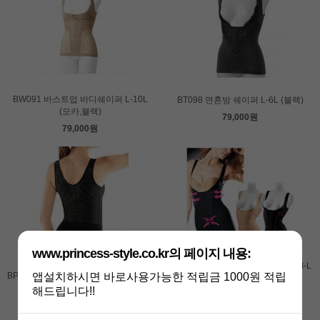
BW091 바스트업 바디쉐이퍼 L-10L
BT098 면혼방 쉐이퍼 L-6L (블랙)
(모카,블랙)
79,000원
79,000원
www.princess-style.co.kr의 페이지 내용:
BF191 심플 바디쉐이퍼 2점 세트 M-L
앱설치하시면 바로사용가능한 적립금 1000원 적립
BP080 트라이엄프 하드타입 쉐이퍼 L-
89,800원
6L
해드립니다!!
139,000원