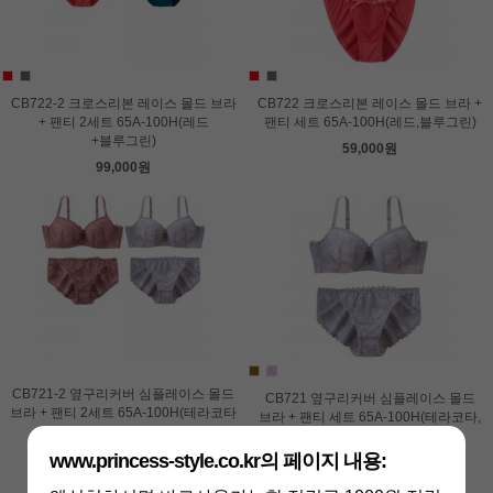
CB722-2 크로스리본 레이스 몰드 브라
CB722 크로스리본 레이스 몰드 브라 +
+ 팬티 2세트 65A-100H(레드
팬티 세트 65A-100H(레드,블루그린)
+블루그린)
59,000원
99,000원
CB721-2 옆구리커버 심플레이스 몰드
CB721 옆구리커버 심플레이스 몰드
브라 + 팬티 2세트 65A-100H(테라코타
브라 + 팬티 세트 65A-100H(테라코타,
+라벤더)
라벤더)
99,000원
www.princess-style.co.kr의 페이지 내용:
59,000원