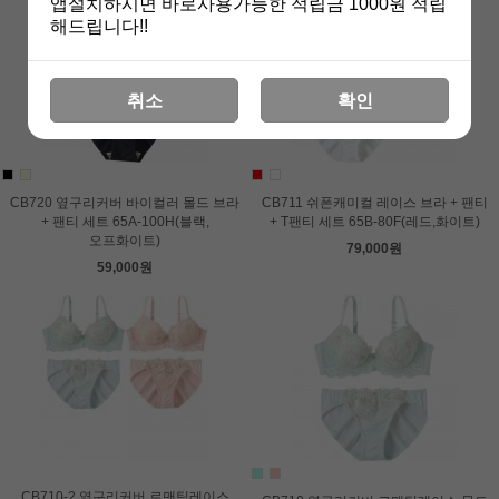
앱설치하시면 바로사용가능한 적립금 1000원 적립
해드립니다!!
취소
확인
CB720 옆구리커버 바이컬러 몰드 브라
CB711 쉬폰캐미컬 레이스 브라 + 팬티
+ 팬티 세트 65A-100H(블랙,
+ T팬티 세트 65B-80F(레드,화이트)
오프화이트)
79,000원
59,000원
CB710-2 옆구리커버 로맨틱레이스