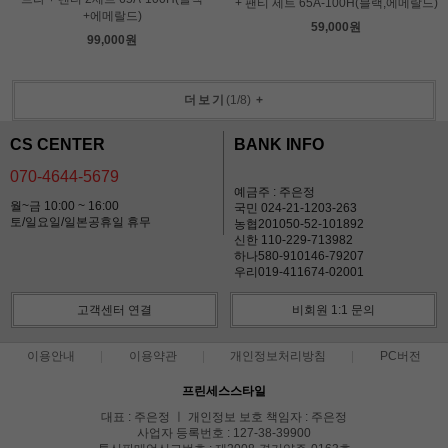
+ 팬티 세트 65A-100H(블랙,에메랄드)
+에메랄드)
59,000원
99,000원
더보기
(
1
/
8
)
+
CS CENTER
BANK INFO
070-4644-5679
예금주 : 주은정
월~금 10:00 ~ 16:00
국민 024-21-1203-263
토/일요일/일본공휴일 휴무
농협201050-52-101892
신한 110-229-713982
하나580-910146-79207
우리019-411674-02001
고객센터 연결
비회원 1:1 문의
이용안내
이용약관
개인정보처리방침
PC버전
프린세스스타일
대표 : 주은정 ㅣ 개인정보 보호 책임자 : 주은정
사업자 등록번호 : 127-38-39900