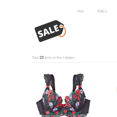
90A
90B
(1)
Total
23
items in this category