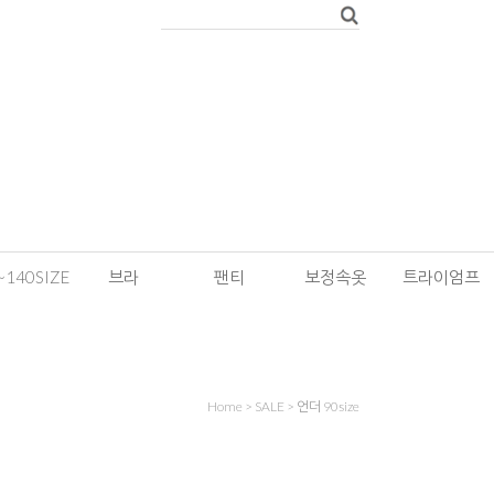
~140SIZE
브라
팬티
보정속옷
트라이엄프
Home
>
SALE
>
언더 90size