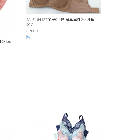
SALE UH127 옆구리커버 몰드 브라 2점 세트
90C
39,000
티 2세트