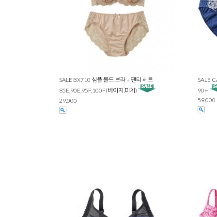
SALE BX710 심플 몰드 브라 + 팬티 세트
SALE 
85E,90E,95F,100F(베이지,피치)
90H
59,000
29,000