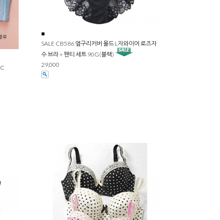
■
SALE CB586 옆구리커버 몰드 L자와이어 로즈자
수 브라 + 팬티 세트 90G(블랙)
29,000
0C