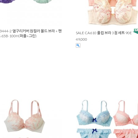
CB444-2 옆구리커버 원컬러 몰드 브라 + 팬
SALE CA610 풀컵 브라 3점 세트 90E
 65B-100H(퍼플+그린)
49,000