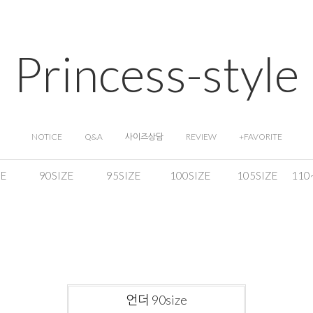
Princess-style
NOTICE
Q&A
사이즈상담
REVIEW
+FAVORITE
ZE
90SIZE
95SIZE
100SIZE
105SIZE
110
언더 90size