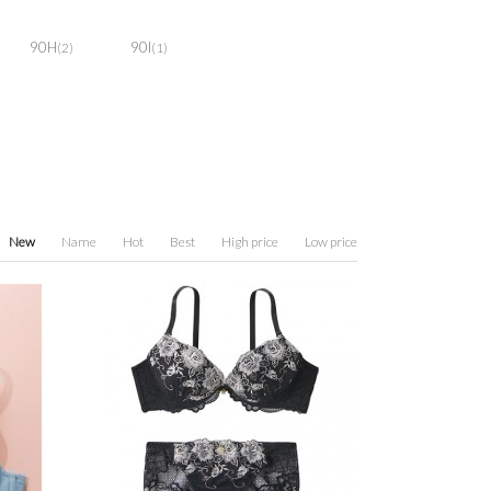
90H
90I
(2)
(1)
New
Name
Hot
Best
High price
Low price