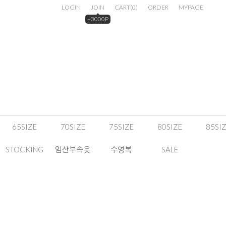
LOGIN
JOIN
CART
(
0
)
ORDER
MYPAGE
+3000P
65SIZE
70SIZE
75SIZE
80SIZE
85SI
STOCKING
임산부속옷
수영복
SALE