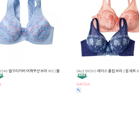
BY240 옆구리커버 어깨쿠션 브라 90C(블
SALE BX503 레이스 풀컵 브라 2점 세트 8
Sold Out
t