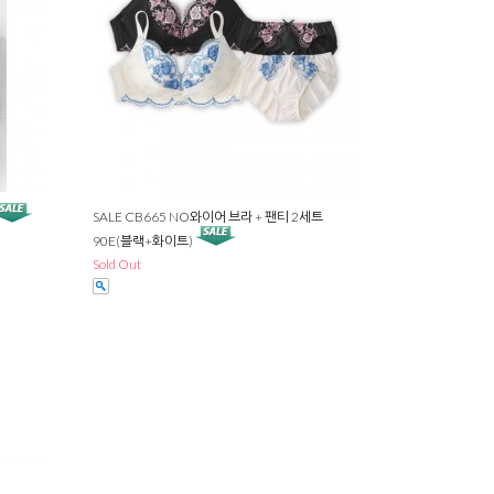
SALE CB665 NO와이어 브라 + 팬티 2세트
90E(블랙+화이트)
Sold Out