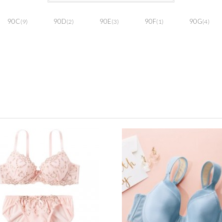
90C
90D
90E
90F
90G
(9)
(2)
(3)
(1)
(4)