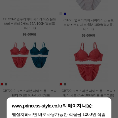
CB723-2 옆구리커버 시어레이스 몰드
CB723 옆구리커버 시어레이스 몰드
브라 + 팬티 2세트 65A-100H(펄퍼플
브라 + 팬티 세트 65A-100H(펄퍼플,
+네이비)
네이비)
99,000원
59,000원
CB722-2 크로스리본 레이스 몰드 브라
CB722 크로스리본 레이스 몰드 브라 +
+ 팬티 2세트 65A-100H(레드
팬티 세트 65A-100H(레드,블루그린)
+블루그린)
59,000원
www.princess-style.co.kr의 페이지 내용:
99,000원
앱설치하시면 바로사용가능한 적립금 1000원 적립