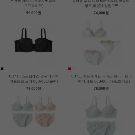
+ 팬티 세트 65A-100H(블랙,
컬러플 풀컵 브라 65F-80L(잉크블랙,
오프화이트)
핑크,와인) L컵입고!!!
59,000원
74,000원
CB713 스트랩레스 옆구리커버
CB711 쉬폰캐미컬 레이스 브라 + 팬티
리프트업 브라 65D-85G(블랙)
+ T팬티 세트 65B-80F(레드,화이트)
79,000원
79,000원