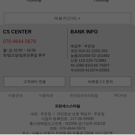
79,000원
79,000원
더보기
(
1
/
16
)
+
CS CENTER
BANK INFO
070-4644-5679
예금주 : 주은정
월~금 10:00 ~ 16:00
국민 024-21-1203-263
토/일요일/일본공휴일 휴무
농협201050-52-101892
신한 110-229-713982
하나580-910146-79207
우리019-411674-02001
고객센터 연결
비회원 1:1 문의
이용안내
이용약관
개인정보처리방침
PC버전
프린세스스타일
대표 : 주은정 ㅣ 개인정보 보호 책임자 : 주은정
사업자 등록번호 : 127-38-39900
통신판매업신고번호 : 제2008-경기양주-0163호
전화 : 070-4644-5679
주소 : 서울시 은평구 진관동 84 우물골 236동 상가 107호