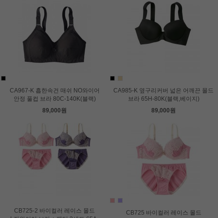
CA967-K 흡한속건 매쉬 NO와이어
CA985-K 옆구리커버 넓은 어깨끈 몰드
안정 풀컵 브라 80C-140K(블랙)
브라 65H-80K(블랙,베이지)
89,000원
89,000원
CB725-2 바이컬러 레이스 몰드
CB725 바이컬러 레이스 몰드