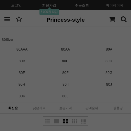
로그인
회원가입
주문조회
마이페이지
3,000원 적립
Princess-style
80Size
80AAA
80AA
80A
80B
80C
80D
80E
80F
80G
80H
80 I
80J
80K
80L
최신순
낮은가격
높은가격
판매순위
상품명