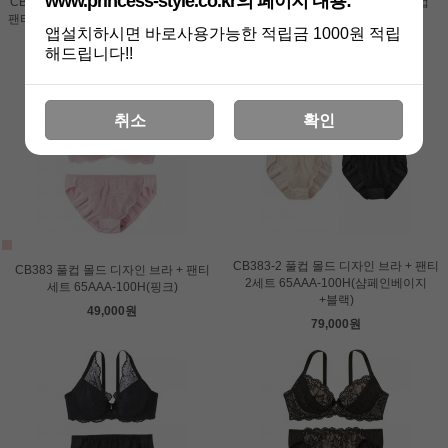
www.princess-style.co.kr의 페이지 내용:
CB575 배색디자인 몰드 레이스 브라 +
CB562 NO와이어 볼륨업 리프트업
팬티 세트 65AAA-100H(펄블루,오렌지,
몰드 브라 65A-85A
앱설치하시면 바로사용가능한 적립금 1000원 적립
브라운)
79,000원
해드립니다!!
59,000원
취소
확인
CB383-2 풀컵 몰드 디자인 브라 + 팬티
CB383 풀컵 몰드 디자인 브라 + 팬티
2세트 65AAA-100H(샴페인베이지
세트 65AAA-100H(핑크)
+블랙)
49,000원
79,000원