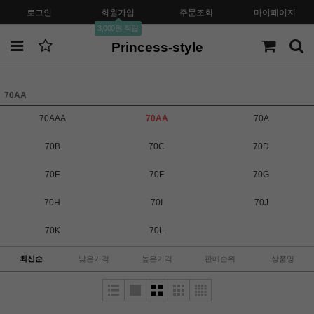
로그인
회원가입
주문조회
마이페이지
3,000원 적립
Princess-style
70AA
70AAA
70AA
70A
70B
70C
70D
70E
70F
70G
70H
70I
70J
70K
70L
최신순
낮은가격
높은가격
판매순위
상품명