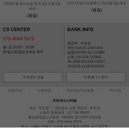
UH175 언더조절후크 3단3열 3점 세트
CB059-B 언더조절 후크 3단 3.열 5점
세트
(품절)
(품절)
CS CENTER
BANK INFO
070-4644-5679
예금주 : 주은정
월~금 10:00 ~ 16:00
국민 024-21-1203-263
토/일요일/일본공휴일 휴무
농협201050-52-101892
신한 110-229-713982
하나580-910146-79207
우리019-411674-02001
고객센터 연결
비회원 1:1 문의
이용안내
이용약관
개인정보처리방침
PC버전
프린세스스타일
대표 : 주은정 ㅣ 개인정보 보호 책임자 : 주은정
사업자 등록번호 : 127-38-39900
통신판매업신고번호 : 제2008-경기양주-0163호
전화 : 070-4644-5679
주소 : 서울시 은평구 진관동 84 우물골 236동 상가 107호