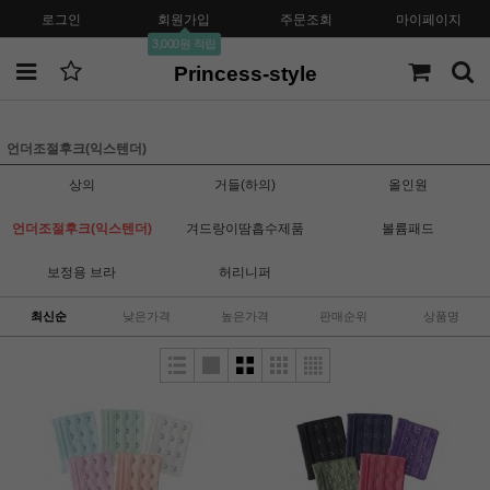
로그인
회원가입
주문조회
마이페이지
3,000원 적립
Princess-style
언더조절후크(익스텐더)
상의
거들(하의)
올인원
언더조절후크(익스텐더)
겨드랑이땀흡수제품
볼륨패드
보정용 브라
허리니퍼
최신순
낮은가격
높은가격
판매순위
상품명