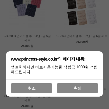
CB060-B 언더조절 후크 4단 3열 5점
CB363 언더조절 후크 2단 3열 6점 세트
세트
26,800원
24,800원
www.princess-style.co.kr의 페이지 내용:
앱설치하시면 바로사용가능한 적립금 1000원 적립
해드립니다!!
취소
확인
BJ175 언더조절후크 3단3열 3점 세트
16,800원
CB060-A 언더조절 후크 4단 3열 5점
세트
24,800원