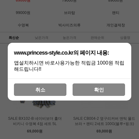
69000원
79000원
89000원
99000원
브라탑
팬티
수영복
빅사이즈의류
개인결제창
최신순
낮은가격
높은가격
판매순위
상품명
www.princess-style.co.kr의 페이지 내용:
앱설치하시면 바로사용가능한 적립금 1000원 적립
해드립니다!!
취소
확인
SALE BX102-B 네이비보더 홀더
SALE CB004-2 옆구리커버 앤틱 몰드
비키니 수영복 4점 세트 5L
브라 + 팬티 2세트 100G(블루+핑크)
69,000원
69,000원