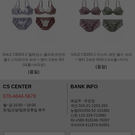
SALE CB583-2 엘레강스 플라워프린트
SALE CB350-2 더스티 새틴 몰드 브라
몰드 L자와이어 브라 + 팬티 2세트 85I
+ 팬티 2세트 85I(다크퍼플+카키)
(퍼플+브라운)
(품절)
(품절)
CS CENTER
BANK INFO
070-4644-5679
예금주 : 주은정
월~금 10:00 ~ 16:00
국민 024-21-1203-263
토/일요일/일본공휴일 휴무
농협201050-52-101892
신한 110-229-713982
하나580-910146-79207
우리019-411674-02001