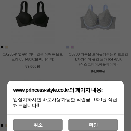
CA985-K 옆구리커버 넓은 어깨끈 몰드
CB700 가슴을 모아올려주는 리프트업
브라 65H-80K(블랙,베이지)
L자와이어 풀컵 브라 65F-85K
(삭스그레이,퍼플베이지)
89,000원
84,000원
www.princess-style.co.kr의 페이지 내용:
앱설치하시면 바로사용가능한 적립금 1000원 적립
해드립니다!!
취소
확인