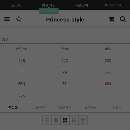
로그인
회원가입
주문조회
마이페이지
3,000원 적립
Princess-style
65J
65AAA
65AA
65A
65B
65C
65D
65E
65F
65G
65H
65I
65J
65K
최신순
낮은가격
높은가격
판매순위
상품명