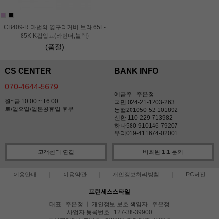
CB409-R 마법의 옆구리커버 브라 65F-
85K K컵입고(라벤더,블랙)
(품절)
CS CENTER
BANK INFO
070-4644-5679
예금주 : 주은정
월~금 10:00 ~ 16:00
국민 024-21-1203-263
토/일요일/일본공휴일 휴무
농협201050-52-101892
신한 110-229-713982
하나580-910146-79207
우리019-411674-02001
고객센터 연결
비회원 1:1 문의
이용안내
이용약관
개인정보처리방침
PC버전
프린세스스타일
대표 : 주은정 ㅣ 개인정보 보호 책임자 : 주은정
사업자 등록번호 : 127-38-39900