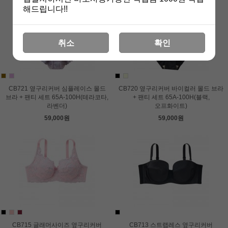
해드립니다!!
취소
확인
CB721 옆구리커버 심플레이스 몰드
CB720 옆구리커버 바이컬러 몰드 브라
브라 + 팬티 세트 65A-100H(테라코타,
+ 팬티 세트 65A-100H(블랙,
라벤더)
오프화이트)
59,000원
59,000원
CB715 글래머사이즈 옆구리커버
CB713 스트랩레스 옆구리커버