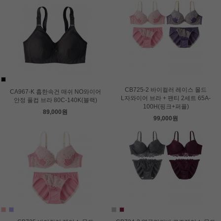
CB725-2 바이컬러 레이스 몰드
CA967-K 흡한속건 매쉬 NO와이어
L자와이어 브라 + 팬티 2세트 65A-
안정 풀컵 브라 80C-140K(블랙)
100H(핑크+퍼플)
89,000원
99,000원