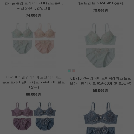
컬러플 풀컵 브라 65F-80L(잉크블랙,
리프트업 브라 65D-85G(블랙)
핑크,와인) L컵입고!!!
79,000원
74,000원
CB710-2 옆구리커버 로맨틱레이스
CB710 옆구리커버 로맨틱레이스 몰드
몰드 브라 + 팬티 2세트 65A-100H(민트
브라 + 팬티 세트 65A-100H(민트,살몬)
+살몬)
59,000원
99,000원