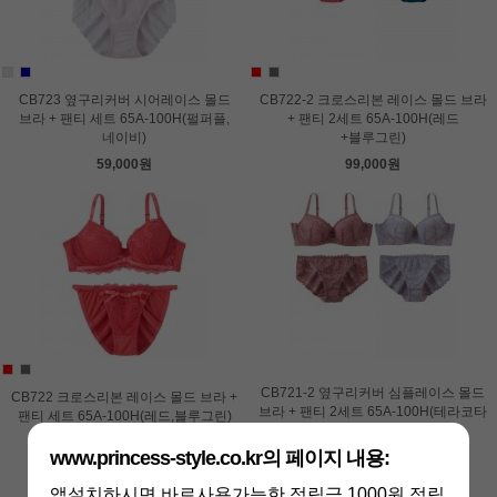
CB723 옆구리커버 시어레이스 몰드
CB722-2 크로스리본 레이스 몰드 브라
브라 + 팬티 세트 65A-100H(펄퍼플,
+ 팬티 2세트 65A-100H(레드
네이비)
+블루그린)
59,000원
99,000원
CB721-2 옆구리커버 심플레이스 몰드
CB722 크로스리본 레이스 몰드 브라 +
브라 + 팬티 2세트 65A-100H(테라코타
팬티 세트 65A-100H(레드,블루그린)
+라벤더)
59,000원
www.princess-style.co.kr의 페이지 내용:
99,000원
앱설치하시면 바로사용가능한 적립금 1000원 적립