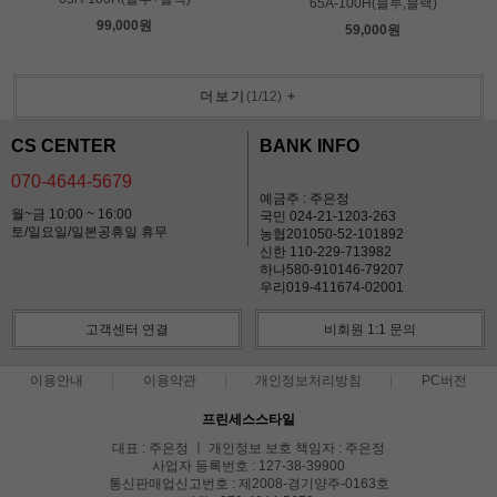
65A-100H(블루,블랙)
99,000원
59,000원
더보기
(
1
/
12
)
+
CS CENTER
BANK INFO
070-4644-5679
예금주 : 주은정
월~금 10:00 ~ 16:00
국민 024-21-1203-263
토/일요일/일본공휴일 휴무
농협201050-52-101892
신한 110-229-713982
하나580-910146-79207
우리019-411674-02001
고객센터 연결
비회원 1:1 문의
이용안내
이용약관
개인정보처리방침
PC버전
프린세스스타일
대표 : 주은정 ㅣ 개인정보 보호 책임자 : 주은정
사업자 등록번호 : 127-38-39900
통신판매업신고번호 : 제2008-경기양주-0163호