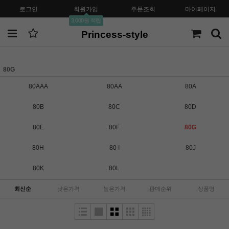
로그인
회원가입
주문조회
마이페이지
3,000원 적립
Princess-style
80G
80AAA
80AA
80A
80B
80C
80D
80E
80F
80G
80H
80 I
80J
80K
80L
최신순
낮은가격
높은가격
판매순위
상품명