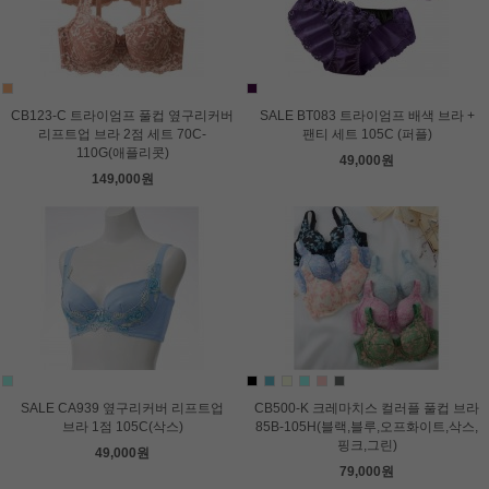
CB123-C 트라이엄프 풀컵 옆구리커버
SALE BT083 트라이엄프 배색 브라 +
리프트업 브라 2점 세트 70C-
팬티 세트 105C (퍼플)
110G(애플리콧)
49,000원
149,000원
SALE CA939 옆구리커버 리프트업
CB500-K 크레마치스 컬러플 풀컵 브라
브라 1점 105C(삭스)
85B-105H(블랙,블루,오프화이트,삭스,
핑크,그린)
49,000원
79,000원