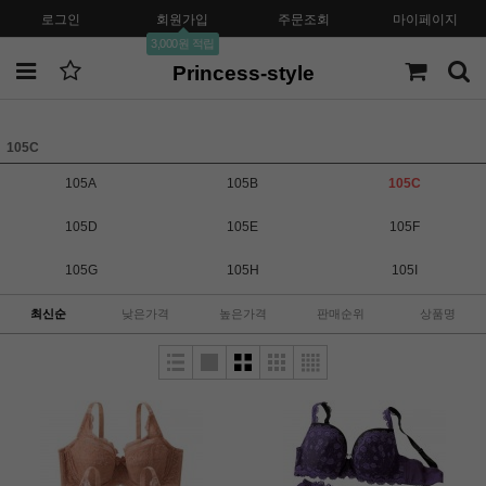
로그인
회원가입
주문조회
마이페이지
3,000원 적립
Princess-style
105C
105A
105B
105C
105D
105E
105F
105G
105H
105I
최신순
낮은가격
높은가격
판매순위
상품명