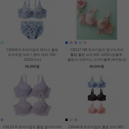
CB308-S 트라이엄프 레이스 풀컵
CB237-NB 트라이엄프 옆구리커버
리프트업 브라 + 팬티 세트 70D-
튤립 풀컵 브라 90C-105G (딥블루,
110G(삭스)
쉘핑크,크로카스,스카이블루,에어핑크)
99,000원
89,000원
CB123-R 트라이엄프 풀컵 옆구리커버
CB348-B 트라이엄프 풀컵 브라 90C-