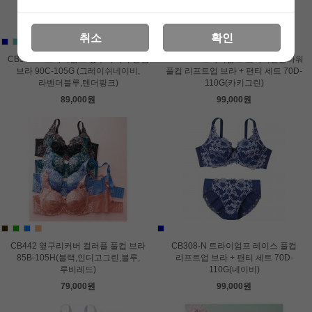
취소
확인
CB507-B 트라이엄프 옆구리커버 풀컵
CB229-K 트라이엄프 보타니컬플라워
브라 90C-105G (그레이쉬네이비,
풀컵 리프트업 브라 + 팬티 세트 70D-
라벤더블루,텐더핑크)
110G(카키그린)
89,000원
99,000원
CB442 옆구리커버 컬러플 풀컵 브라
CB308-N 트라이엄프 레이스 풀컵
85B-105H(블랙,인디고그린,블루,
리프트업 브라 + 팬티 세트 70D-
루비레드)
110G(네이비)
79,000원
99,000원