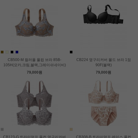
CB500-M 컬러플 풀컵 브라 85B-
CB224 옆구리커버 몰드 브라 1점
105H(모카,크림,블랙,그레이쉬네이비)
90F(블랙)
79,000원
79,000원
CB123-G 트라이엄프 풀컵 옆구리커버
CB308-B 트라이엄프 레이스 풀컵