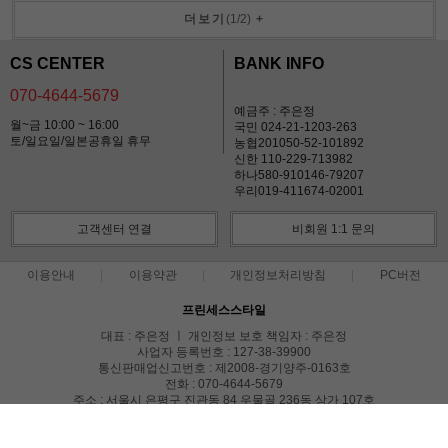
더보기
(
1
/
2
)
+
CS CENTER
BANK INFO
070-4644-5679
예금주 : 주은정
월~금 10:00 ~ 16:00
국민 024-21-1203-263
토/일요일/일본공휴일 휴무
농협201050-52-101892
신한 110-229-713982
하나580-910146-79207
우리019-411674-02001
고객센터 연결
비회원 1:1 문의
이용안내
이용약관
개인정보처리방침
PC버전
프린세스스타일
대표 : 주은정 ㅣ 개인정보 보호 책임자 : 주은정
사업자 등록번호 : 127-38-39900
통신판매업신고번호 : 제2008-경기양주-0163호
전화 : 070-4644-5679
주소 : 서울시 은평구 진관동 84 우물골 236동 상가 107호
COPYRIGHT(C)프린세스스타일 ALL RIGHTS RESERVED.