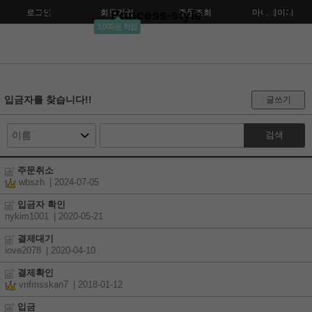
로그인
회원가입
Princess-style
주문조회
마이페이지
3,000원 적립
입금자를 찾습니다!!
글쓰기
검색
주문취소
wbszh
| 2024-07-05
입금자 확인
nykim1001
| 2020-05-21
결제대기
iove2078
| 2020-04-10
결제확인
vnfmsskan7
| 2018-01-12
입금